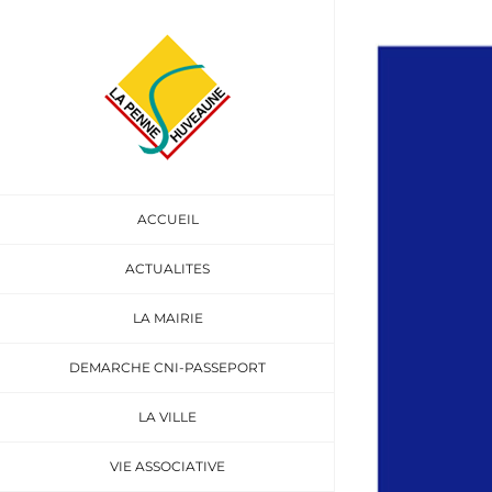
Passer
au
Voir
contenu
l'image
agrandie
ACCUEIL
ACTUALITES
LA MAIRIE
DEMARCHE CNI-PASSEPORT
LA VILLE
VIE ASSOCIATIVE