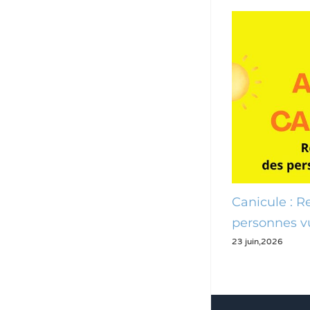
Canicule : des mesures pour
Canicule : 
préserver les Pennois
personnes v
24 juin,2026
23 juin,2026