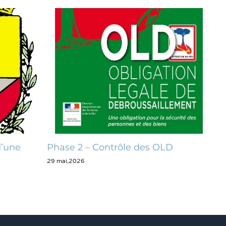
d’une
Phase 2 – Contrôle des OLD
Op
29 mai,2026
28 m