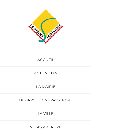
Passer
au
Voir
contenu
l'image
agrandie
ACCUEIL
ACTUALITES
LA MAIRIE
DEMARCHE CNI-PASSEPORT
LA VILLE
VIE ASSOCIATIVE