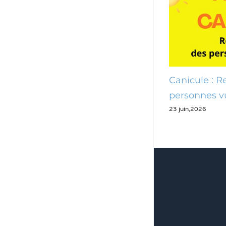
: des mesures pour
Canicule : Recensemen
 les Pennois
personnes vulnérables
23 juin,2026