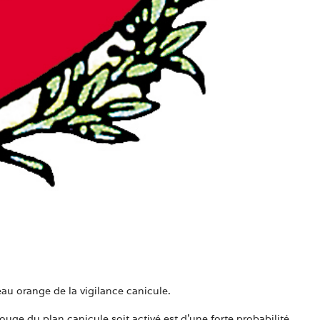
u orange de la vigilance canicule.
ouge du plan canicule soit activé est d’une forte probabilité.