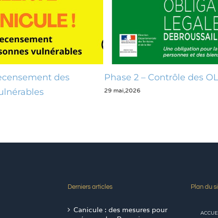
t des
Phase 2 – Contrôle des OLD
29 mai,2026
Derniers articles
Plan du si
Canicule : des mesures pour
ACCUE
préserver les Pennois