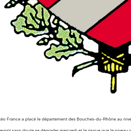
téo France a placé le département des Bouches-du-Rhône au nivea
evrait sans doute se dégrader mercredi et le risque que le niveau r