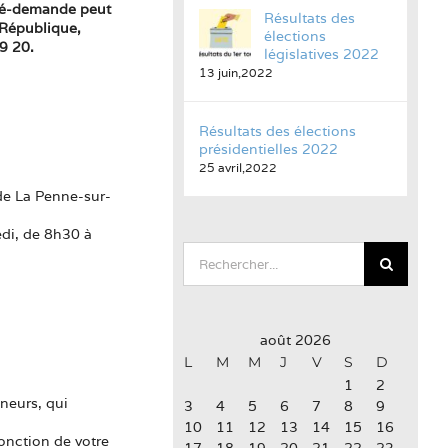
 pré-demande peut
Résultats des
a République,
élections
9 20.
législatives 2022
13 juin,2022
Résultats des élections
présidentielles 2022
25 avril,2022
de La Penne-sur-
edi, de 8h30 à
Rechercher:
août 2026
L
M
M
J
V
S
D
1
2
neurs, qui
3
4
5
6
7
8
9
10
11
12
13
14
15
16
onction de votre