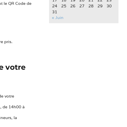
17
18
19
20
21
22
23
ent le QR Code de
24
25
26
27
28
29
30
31
« Juin
e pris.
e votre
de votre
i, de 14h00 à
neurs, la