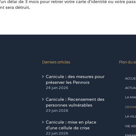
un délai de 3 mois pour retirer votre carte d’identité ou votre pas
t sera détruit.
Derniers articles
Plan du si
Canicule : des mesures pour
ACCUE
préserver les Pennois
24 juin 2026
ACTUA
LA MAI
Canicule : Recensement des
personnes vulnérables
DEMAR
23 juin 2026
LA VIL
Canicule : mise en place
VIE AS
d’une cellule de crise
22 juin 2026
ENFAN