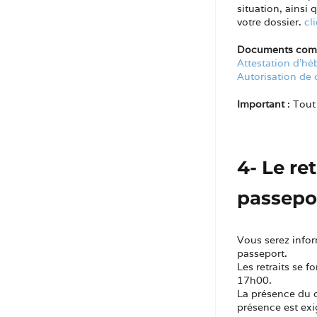
situation, ainsi
votre dossier.
cl
Documents compl
Attestation d’h
Autorisation de 
Important
: Tout
4- Le re
passepo
Vous serez infor
passeport.
Les retraits se 
17h00.
La présence du d
présence est ex