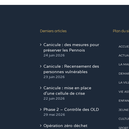
Derniers articles
Plan du si
Canicule : des mesures pour
ACCUE
préserver les Pennois
24 juin 2026
ACTUA
LA MAI
Canicule : Recensement des
personnes vulnérables
DEMAR
23 juin 2026
LA VIL
Canicule : mise en place
VIE AS
d’une cellule de crise
22 juin 2026
ENFAN
Phase 2 – Contrôle des OLD
JEUNE
29 mai 2026
CULTU
Opération zéro déchet
SPORT
28 mai 2026