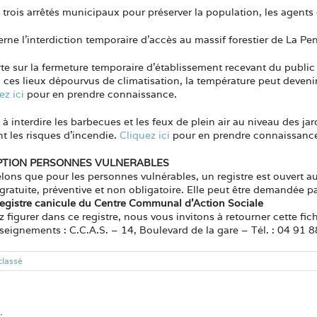
is trois arrêtés municipaux pour préserver la population, les agent
rne l’interdiction temporaire d’accès au massif forestier de La 
e sur la fermeture temporaire d’établissement recevant du public m
t, ces lieux dépourvus de climatisation, la température peut devenir
ez ici
pour en prendre connaissance.
 à interdire les barbecues et les feux de plein air au niveau des j
 les risques d’incendie.
Cliquez ici
pour en prendre connaissanc
IPTION PERSONNES VULNERABLES
ons que pour les personnes vulnérables, un registre est ouvert a
t gratuite, préventive et non obligatoire. Elle peut être demandée
e registre canicule du Centre Communal d’Action Sociale
 figurer dans ce registre, nous vous invitons à retourner cette fich
seignements : C.C.A.S. – 14, Boulevard de la gare – Tél. : 04 91 
classé