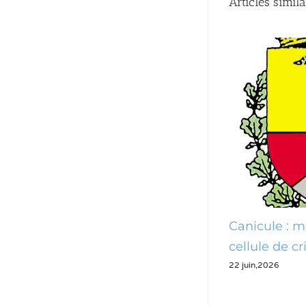
Articles simila
des
Canicule : mise en place d’une
Ph
29 
cellule de crise
22 juin,2026