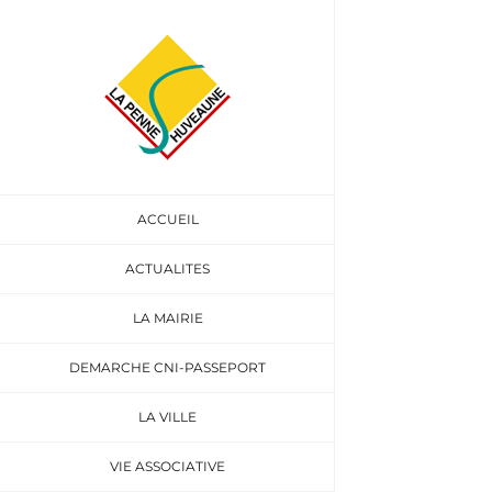
Passer
au
Voir
contenu
l'image
agrandie
ACCUEIL
ACTUALITES
LA MAIRIE
DEMARCHE CNI-PASSEPORT
LA VILLE
VIE ASSOCIATIVE