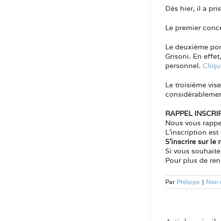
Dès hier, il a pr
Le premier conce
Le deuxième port
Grisoni. En effe
personnel.
Cliqu
Le troisième vise
considérablement
RAPPEL INSCR
Nous vous rappel
L’inscription es
S’inscrire sur l
Si vous souhaitez
Pour plus de ren
Par
Philippe
|
Non 