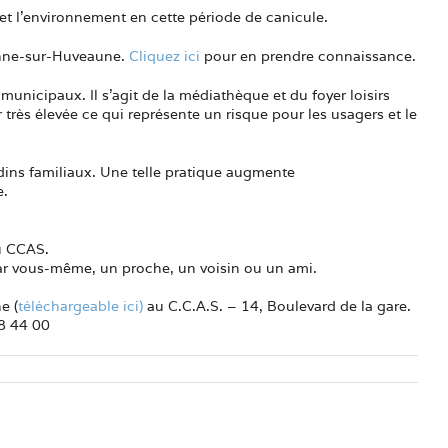
s et l’environnement en cette période de canicule.
Penne-sur-Huveaune.
Cliquez ici
pour en prendre connaissance.
unicipaux. Il s’agit de la médiathèque et du foyer loisirs
 très élevée ce qui représente un risque pour les usagers et le
ardins familiaux. Une telle pratique augmente
e.
u CCAS.
 par vous-même, un proche, un voisin ou un ami.
e (
téléchargeable ici)
au C.C.A.S. – 14, Boulevard de la gare.
88 44 00