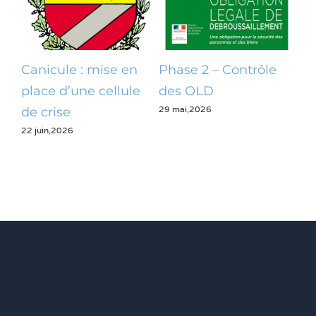
Canicule : mise en
Phase 2 – Contrôle
Op
place d’une cellule
des OLD
dé
29 mai,2026
28 m
de crise
22 juin,2026