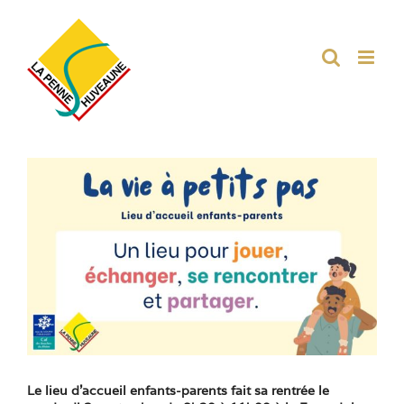
Passer
au
contenu
Voir
l'image
agrandie
Le lieu d’accueil enfants-parents fait sa rentrée le