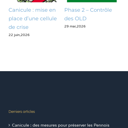
Canicule : mise en
Phase 2 – Contrôle
Op
place d’une cellule
des OLD
dé
29 mai,2026
28 m
de crise
22 juin,2026
Derniers articles
Canicule : des mesures pour préserver les Pennois