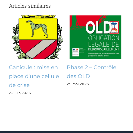
Articles similaires
Canicule : mise en
Phase 2 – Contrôle
Op
place d’une cellule
des OLD
dé
29 mai,2026
28 m
de crise
22 juin,2026