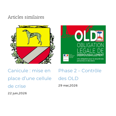
Articles similaires
Canicule : mise en
Phase 2 – Contrôle
Op
place d’une cellule
des OLD
dé
29 mai,2026
28 m
de crise
22 juin,2026