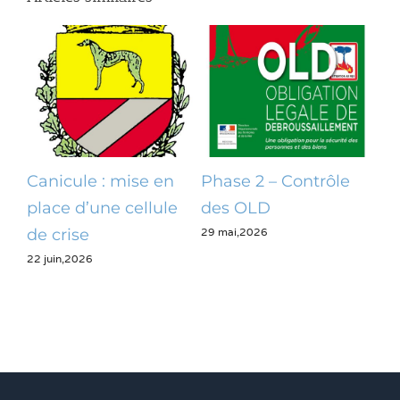
Canicule : mise en
Phase 2 – Contrôle
Op
place d’une cellule
des OLD
dé
29 mai,2026
28 m
de crise
22 juin,2026