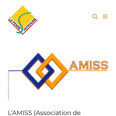
Passer
au
contenu
Voir
l'image
agrandie
L’AMISS (Association de