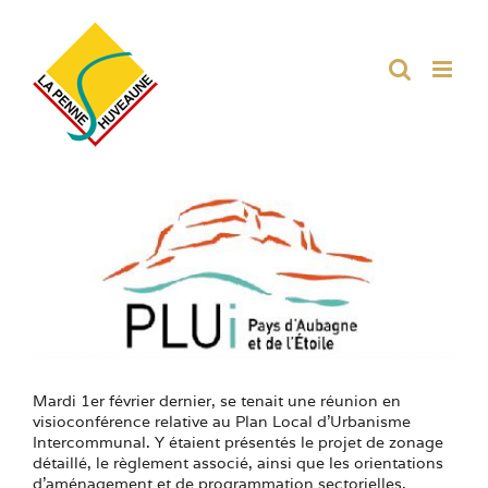
Passer
au
contenu
Voir
l'image
agrandie
Mardi 1er février dernier, se tenait une réunion en
visioconférence relative au Plan Local d’Urbanisme
Intercommunal. Y étaient présentés le projet de zonage
détaillé, le règlement associé, ainsi que les orientations
d’aménagement et de programmation sectorielles.