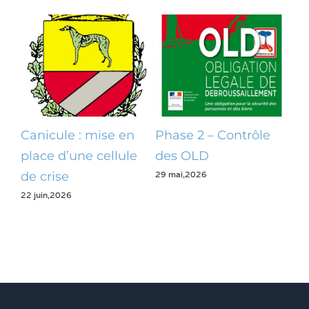
Canicule : mise en
Phase 2 – Contrôle
Op
place d’une cellule
des OLD
dé
29 mai,2026
28 m
de crise
22 juin,2026