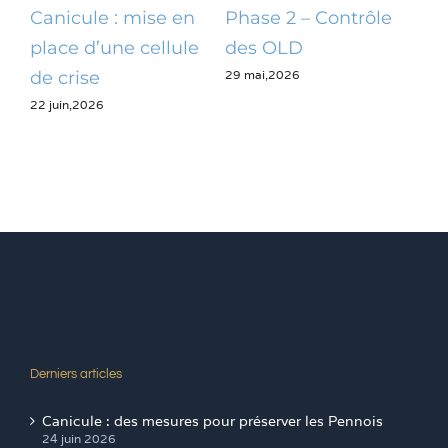
Canicule : mise en
Phase 2 – Contrôle
Op
place d’une cellule
des OLD
dé
29 mai,2026
28 m
de crise
22 juin,2026
Derniers articles
Canicule : des mesures pour préserver les Pennois
24 juin 2026