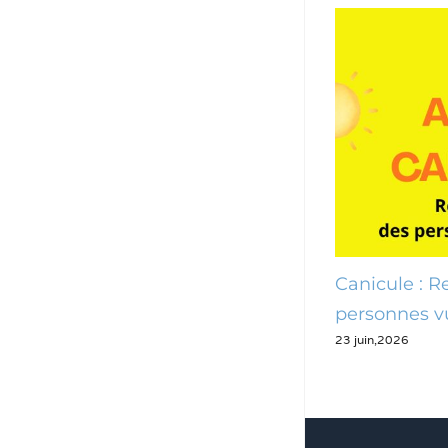
Canicule : des mesures pour
Canicule : 
préserver les Pennois
personnes v
24 juin,2026
23 juin,2026