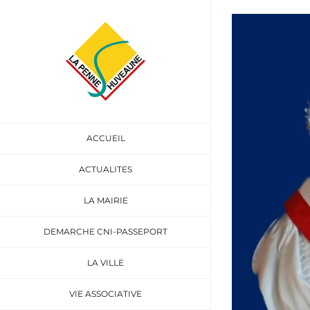
Passer
au
Voir
contenu
l'image
agrandie
ACCUEIL
ACTUALITES
LA MAIRIE
DEMARCHE CNI-PASSEPORT
LA VILLE
VIE ASSOCIATIVE