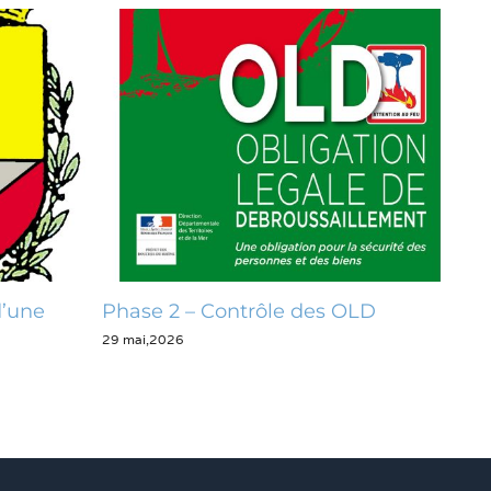
d’une
Phase 2 – Contrôle des OLD
Op
29 mai,2026
28 m