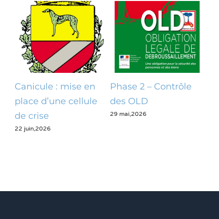
Canicule : mise en
Phase 2 – Contrôle
Op
place d’une cellule
des OLD
dé
29 mai,2026
28 m
de crise
22 juin,2026