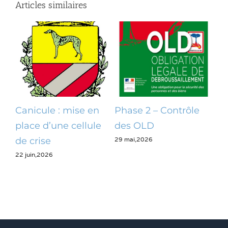
Articles similaires
Canicule : mise en
Phase 2 – Contrôle
Op
place d’une cellule
des OLD
dé
29 mai,2026
28 m
de crise
22 juin,2026