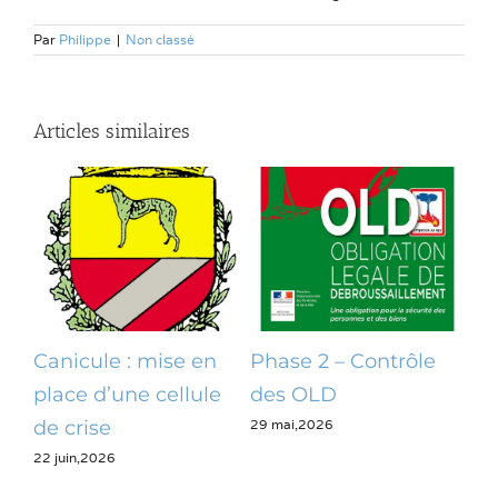
Par
Philippe
|
Non classé
Articles similaires
Canicule : mise en
Phase 2 – Contrôle
Op
place d’une cellule
des OLD
dé
29 mai,2026
28 m
de crise
22 juin,2026