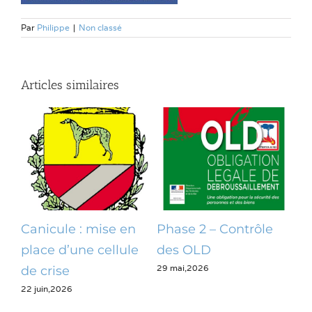
Par
Philippe
|
Non classé
Articles similaires
Canicule : mise en
Phase 2 – Contrôle
Op
place d’une cellule
des OLD
dé
29 mai,2026
28 m
de crise
22 juin,2026