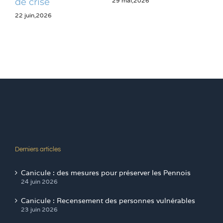
29 mai,2026
28 m
de crise
22 juin,2026
Derniers articles
Canicule : des mesures pour préserver les Pennois
24 juin 2026
Canicule : Recensement des personnes vulnérables
23 juin 2026