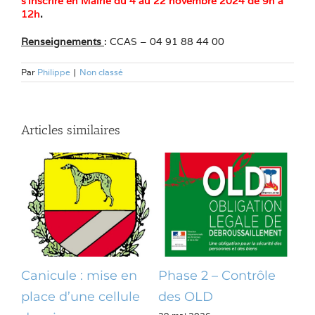
s’inscrire en Mairie du 4 au 22 novembre 2024 de 9h à
12h
.
Renseignements
: CCAS – 04 91 88 44 00
Par
Philippe
|
Non classé
Articles similaires
Canicule : mise en
Phase 2 – Contrôle
Op
place d’une cellule
des OLD
dé