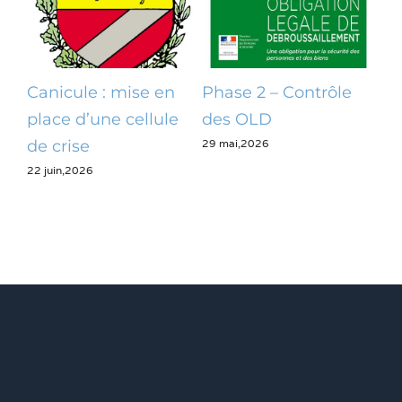
Canicule : mise en
Phase 2 – Contrôle
Op
place d’une cellule
des OLD
dé
29 mai,2026
28 m
de crise
22 juin,2026