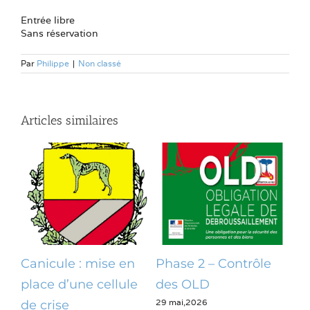
Entrée libre
Sans réservation
Par
Philippe
|
Non classé
Articles similaires
Canicule : mise en
Phase 2 – Contrôle
Op
place d’une cellule
des OLD
dé
29 mai,2026
28 m
de crise