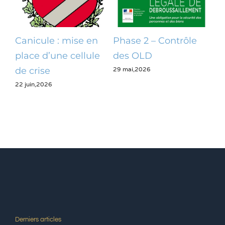
Canicule : mise en
Phase 2 – Contrôle
Op
place d’une cellule
des OLD
dé
29 mai,2026
28 m
de crise
22 juin,2026
Derniers articles