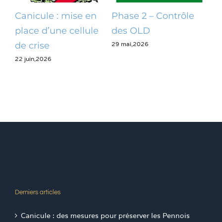
Canicule : mise en
Phase 2 – Contrôle
Op
place d’une cellule
des OLD
dé
29 mai,2026
28 m
de crise
22 juin,2026
Derniers articles
Canicule : des mesures pour préserver les Pennois