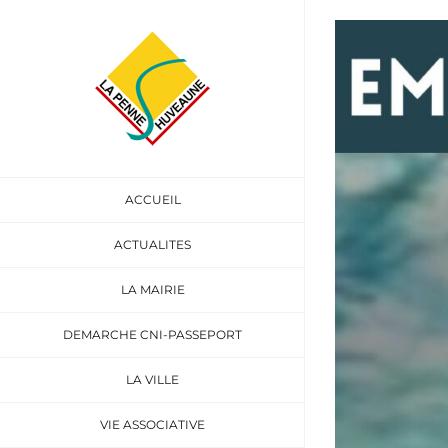
Passer
au
Voir
contenu
l'image
agrandie
ACCUEIL
ACTUALITES
LA MAIRIE
DEMARCHE CNI-PASSEPORT
LA VILLE
VIE ASSOCIATIVE