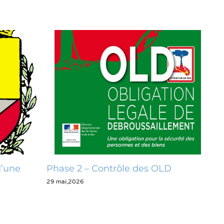
s OLD
Opération zéro déchet
28 mai,2026