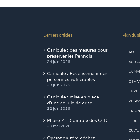
Derniers articles
Plan du si
Canicule : des mesures pour
ACCUE
préserver les Pennois
24 juin 2026
ACTUA
LA MAI
Canicule : Recensement des
personnes vulnérables
DEMAR
23 juin 2026
LA VIL
Canicule : mise en place
VIE AS
d’une cellule de crise
22 juin 2026
ENFAN
Phase 2 – Contrôle des OLD
JEUNE
29 mai 2026
CULTU
Opération zéro déchet