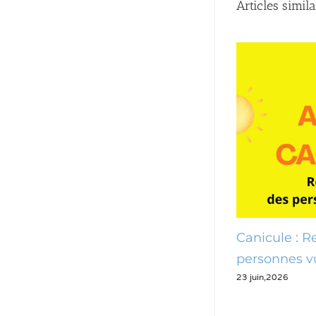
Articles simila
Canicule : Recensement des
Canicule 
personnes vulnérables
cellule de
23 juin,2026
22 juin,2026