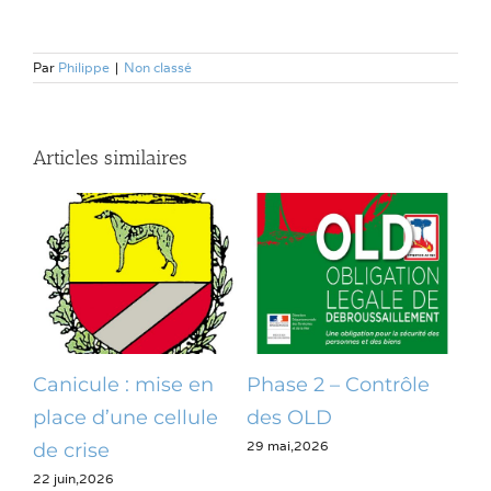
Par
Philippe
|
Non classé
Articles similaires
Canicule : mise en
Phase 2 – Contrôle
Op
place d’une cellule
des OLD
dé
29 mai,2026
28 m
de crise
22 juin,2026