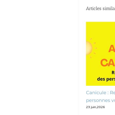
Articles simila
: des mesures pour
Canicule : Recensemen
 les Pennois
personnes vulnérables
23 juin,2026