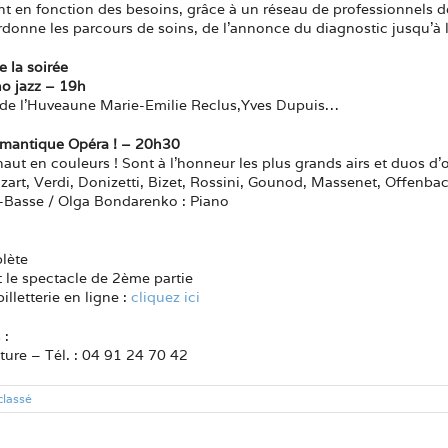
n fonction des besoins, grâce à un réseau de professionnels de 
donne les parcours de soins, de l’annonce du diagnostic jusqu’à l’
 la soirée
ano jazz – 19h
e de l’Huveaune Marie-Emilie Reclus,Yves Dupuis…
omantique Opéra ! – 20h30
aut en couleurs ! Sont à l’honneur les plus grands airs et duos d’o
rt, Verdi, Donizetti, Bizet, Rossini, Gounod, Massenet, Offenbach,
n-Basse / Olga Bondarenko : Piano
lète
le spectacle de 2ème partie
illetterie en ligne :
cliquez ici
 :
lture – Tél. : 04 91 24 70 42
classé