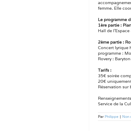
accompagnement e
femme. Elle coor
Le programme de
1ère partie : Pi
Hall de l’Espac
2ème partie : R
Concert lyrique h
programme : Moza
Rovery : Baryto
Tarifs :
35€ soirée comp
20€ uniquement 
Réservation sur b
Renseignements
Service de la Cu
Par
Philippe
|
Non 