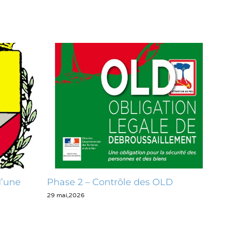
Phase 2 – Contrôle des OLD
Opération zér
29 mai,2026
28 mai,2026