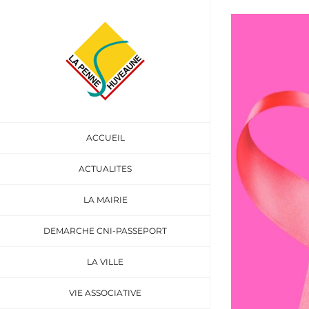
Passer
au
Voir
contenu
l'image
agrandie
ACCUEIL
ACTUALITES
LA MAIRIE
DEMARCHE CNI-PASSEPORT
LA VILLE
VIE ASSOCIATIVE