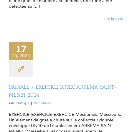
d’une grue, de manière accidentelle, une fuite a été
détectée au [...]
Lire la suite
17
10, 2024
SIGNALE / EXERCICE ORSEC ARKEMA SAINT-
MENET 2024
Par
Philippe
|
Non classé
EXERCICE-EXERCICE-EXERCICE Mesdames, Messieurs,
Un élément de grue a chuté sur le collecteur double
enveloppe DN40 de l’établissement ARKEMA SAINT-
MENET (Marseille 11è) occasionnant une fuite