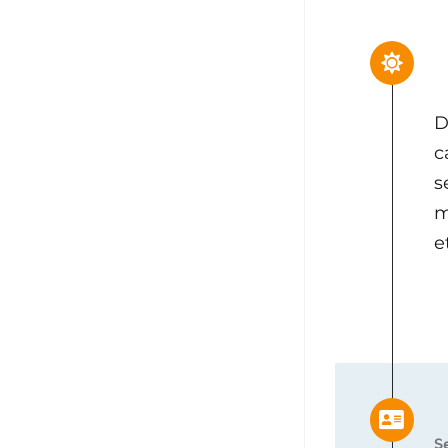
D
c
s
m
e
Se