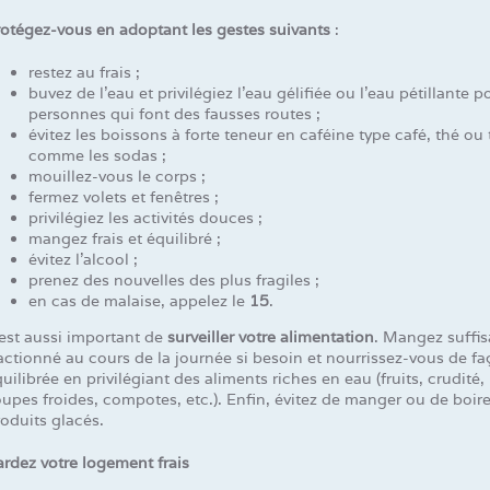
rotégez-vous en adoptant les gestes suivants
:
restez au frais ;
buvez de l’eau et privilégiez l’eau gélifiée ou l’eau pétillante p
personnes qui font des fausses routes ;
évitez les boissons à forte teneur en caféine type café, thé ou 
comme les sodas ;
mouillez-vous le corps ;
fermez volets et fenêtres ;
privilégiez les activités douces ;
mangez frais et équilibré ;
évitez l’alcool ;
prenez des nouvelles des plus fragiles ;
en cas de malaise, appelez le
15
.
 est aussi important de
surveiller votre alimentation
. Mangez suffi
actionné au cours de la journée si besoin et nourrissez-vous de f
uilibrée en privilégiant des aliments riches en eau (fruits, crudité
upes froides, compotes, etc.). Enfin, évitez de manger ou de boir
oduits glacés.
rdez votre logement frais