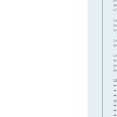
se
n’
La
so
in
L
b
Le
ma
p
le
L
➡ 
➡
➡ 
ga
➡
➡ 
➡ 