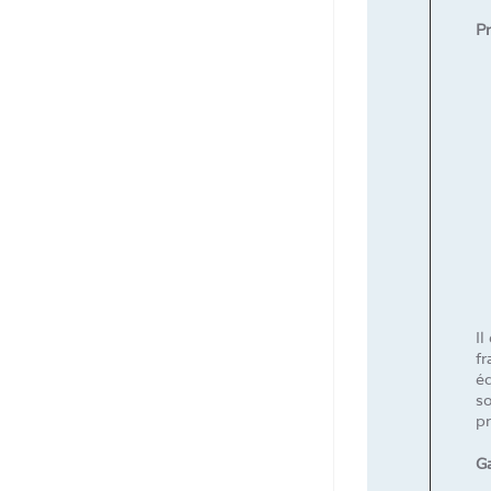
P
Il
fr
éq
so
pr
Ga