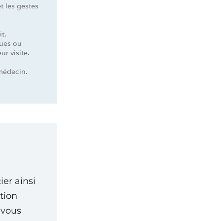
t les gestes
t.
ques ou
r visite.
médecin.
ier ainsi
tion
 vous