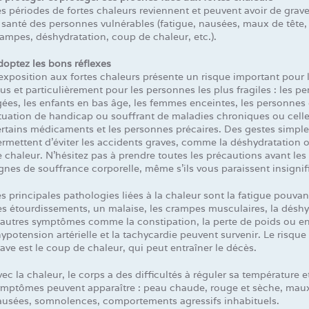
s périodes de fortes chaleurs reviennent et peuvent avoir de grave
 santé des personnes vulnérables (fatigue, nausées, maux de tête, 
ampes, déshydratation, coup de chaleur, etc.).
optez les bons réflexes
exposition aux fortes chaleurs présente un risque important pour 
us et particulièrement pour les personnes les plus fragiles : les p
ées, les enfants en bas âge, les femmes enceintes, les personnes
ituation de handicap ou souffrant de maladies chroniques ou cell
rtains médicaments et les personnes précaires. Des gestes simple
rmettent d’éviter les accidents graves, comme la déshydratation 
 chaleur. N’hésitez pas à prendre toutes les précautions avant les
gnes de souffrance corporelle, même s’ils vous paraissent insignif
s principales pathologies liées à la chaleur sont la fatigue pouvan
s étourdissements, un malaise, les crampes musculaires, la déshy
’autres symptômes comme la constipation, la perte de poids ou e
hypotension artérielle et la tachycardie peuvent survenir. Le risque 
ave est le coup de chaleur, qui peut entraîner le décès.
ec la chaleur, le corps a des difficultés à réguler sa température e
ymptômes peuvent apparaître : peau chaude, rouge et sèche, maux
ausées, somnolences, comportements agressifs inhabituels.