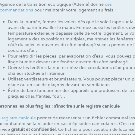
’Agence de la transition écologique (Ademe) donne
ces
ecommandations
pour maintenir votre logement au frais :
Dans la journée, fermez les volets dès que le soleil tape sur la
avant de partir travailler le matin. Fermez aussi les fenêtres dè
température extérieure dépasse celle de votre logement. Si vo
logement a des expositions multiples, maintenez les fenêtres
côté du soleil et ouvertes du côté ombragé si cela permet de f
courants d’air.
Pour refroidir les pièces, par évaporation d’eau, vous pouvez
linge humide devant une fenêtre ouverte du côté ombragé.
Ouvrez les fenêtres la nuit et créez des circulations d’air pour
chaleur stockée à l’intérieur.
Utilisez ventilateurs et brumisateurs. Vous pouvez placer un p
glace ou un sac de glaçons devant un ventilateur.
Éviter de faire fonctionner des appareils qui produisent de la 
plaques chauffantes, four…
rsonnes les plus fragiles : s’inscrire sur le registre canicule
e
registre canicule
permet de recenser sur un fichier communal le
i souhaitent se faire aider en cas d’épisodes caniculaires. C’est u
ervice
gratuit et confidentiel
. Ce fichier a pour vocation de localise
pulations les plus à risque, qui seront régulièrement contactées p