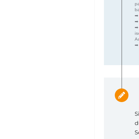
pa
ba
➡ 
➡ 
➡
is
A
➡
S
d
S