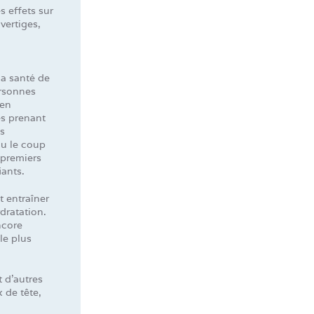
s effets sur
vertiges,
la santé de
ersonnes
 en
es prenant
s
ou le coup
 premiers
iants.
t entraîner
dratation.
ncore
le plus
t d’autres
 de tête,