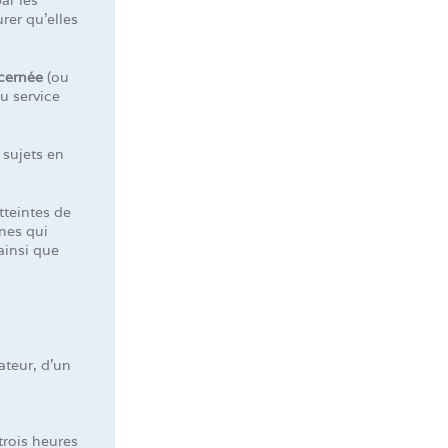
urer qu’elles
ncernée
(ou
u service
 sujets en
tteintes de
nes qui
ainsi que
ateur, d’un
trois heures