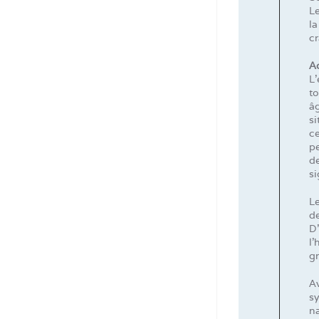
Le
la
cr
Ad
L’
to
âg
s
ce
pe
de
si
Le
de
D
l’
gr
Av
s
n