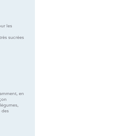
our les
très sucrées
samment, en
açon
, légumes,
e des