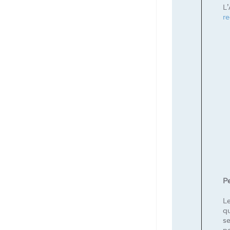
L
r
Pe
L
qu
s
po