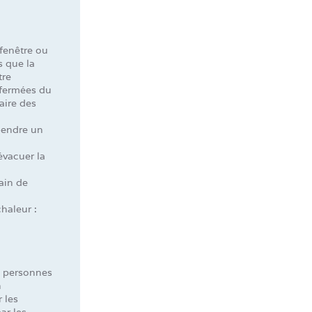
 fenêtre ou
s que la
tre
 fermées du
aire des
 pendre un
 évacuer la
ain de
chaleur :
s personnes
n
r les
ar les