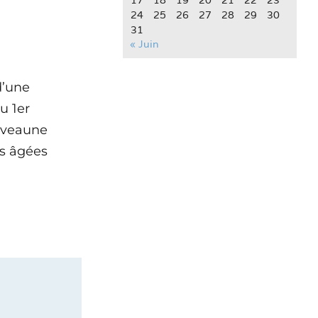
17
18
19
20
21
22
23
24
25
26
27
28
29
30
31
« Juin
d’une
u 1er
uveaune
es âgées