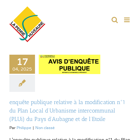
Passer
au
contenu
17
04, 2025
enquête publique relative à la modification n°1
du Plan Local d’Urbanisme intercommunal
(PLUi) du Pays d’Aubagne et de l’Etoile
Par
Philippe
|
Non classé
L'enquête publique relative à la modification n°1 du Plan