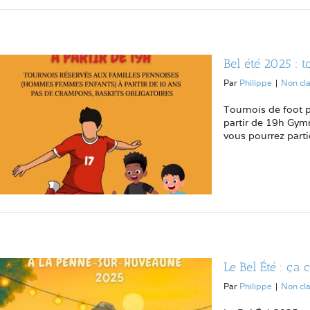
Bel été 2025 : t
Par
Philippe
|
Non cl
Tournois de foot p
partir de 19h Gym
vous pourrez partic
Le Bel Été : ça 
Par
Philippe
|
Non cl