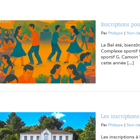
Inscriptions po
Par
Philippe
|
Non cl
Le Bel été, bientô
Complexe sportif 
sportif G. Camoin 
cette année [...]
Les inscription
Par
Philippe
|
Non cl
Les inscriptions à