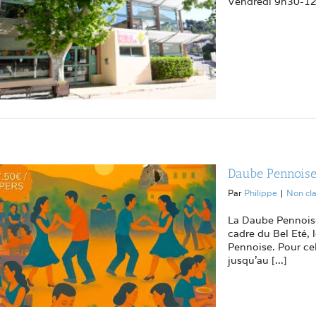
Vendredi 9h30-12h
Daube Pennoise :
Par
Philippe
|
Non cl
La Daube Pennoise
cadre du Bel Eté, 
Pennoise. Pour cel
jusqu'au [...]