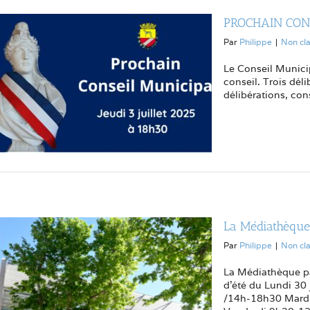
PROCHAIN CONS
Par
Philippe
|
Non cl
Le Conseil Municip
conseil. Trois déli
délibérations, cons
La Médiathèque 
Par
Philippe
|
Non cl
La Médiathèque pa
d’été du Lundi 30 
/14h-18h30 Mard