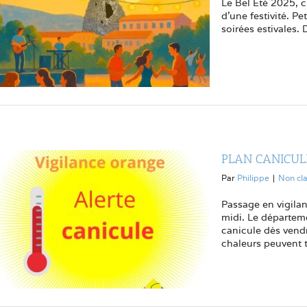
Le Bel Été 2025, c'
d'une festivité. Pe
soirées estivales.
PLAN CANICUL
Par
Philippe
|
Non cl
Passage en vigila
midi. Le départem
canicule dès vendr
chaleurs peuvent t