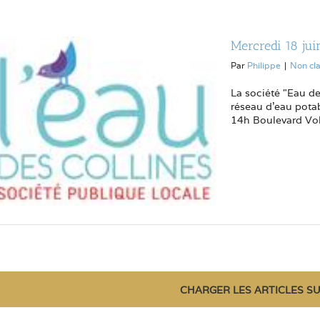
Mercredi 18 jui
Par
Philippe
|
Non cl
La société "Eau d
réseau d'eau potab
14h Boulevard Vola
CHARGER LES ARTICLES S