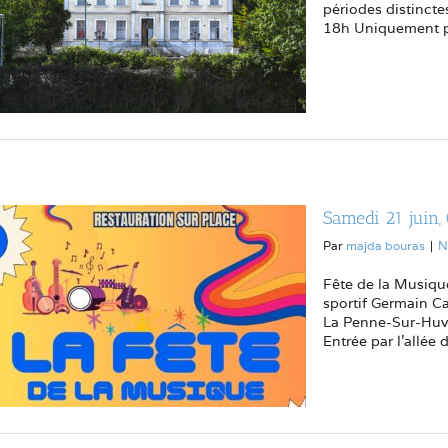
périodes distincte
18h Uniquement pou
Samedi 21 juin,
Par
majda bouras
|
N
Fête de la Musiq
sportif Germain C
La Penne-Sur-Huve
Entrée par l'allée