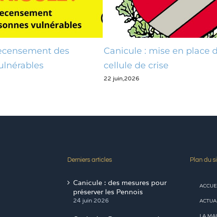
 mise en place d’une
Phase 2 – Contrôle des
29 mai,2026
crise
Derniers articles
Plan du si
Canicule : des mesures pour
ACCUE
préserver les Pennois
24 juin 2026
ACTUA
LA MAI