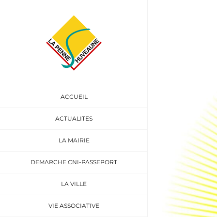
Passer
au
Voir
contenu
l'image
agrandie
ACCUEIL
ACTUALITES
LA MAIRIE
DEMARCHE CNI-PASSEPORT
LA VILLE
VIE ASSOCIATIVE