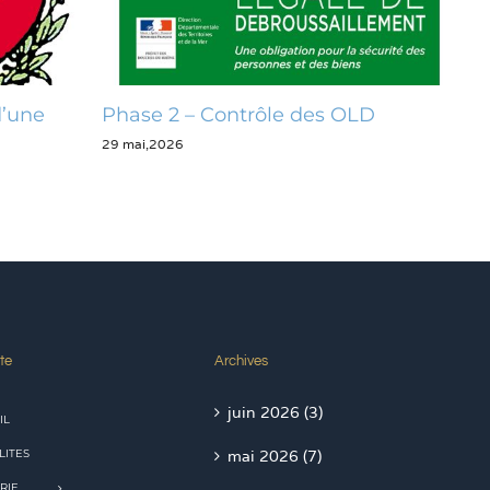
 OLD
Opération zéro déchet
28 mai,2026
2
te
Archives
juin 2026 (3)
IL
LITES
mai 2026 (7)
RIE