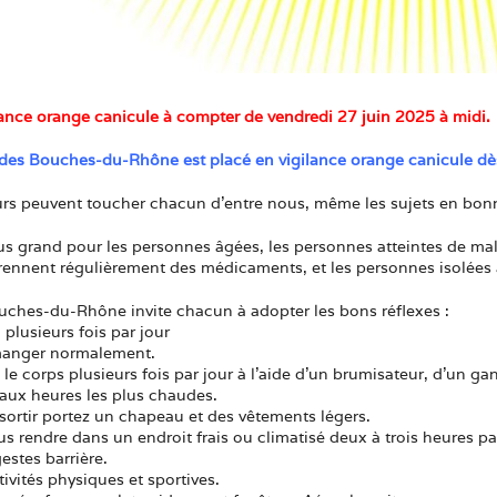
ance orange canicule à compter de vendredi 27 juin 2025 à midi.
es Bouches-du-Rhône est placé en vigilance orange canicule dès v
urs peuvent toucher chacun d’entre nous, même les sujets en bon
us grand pour les personnes âgées, les personnes atteintes de mal
ennent régulièrement des médicaments, et les personnes isolées a
uches-du-Rhône invite chacun à adopter les bons réflexes :
 plusieurs fois par jour
manger normalement.
le corps plusieurs fois par jour à l’aide d’un brumisateur, d’un ga
aux heures les plus chaudes.
sortir portez un chapeau et des vêtements légers.
s rendre dans un endroit frais ou climatisé deux à trois heures par
estes barrière.
ivités physiques et sportives.