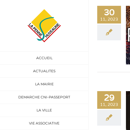
Passer
au
30
contenu
11, 2023
ACCUEIL
ACTUALITES
LA MAIRIE
29
DEMARCHE CNI-PASSEPORT
11, 2023
LA VILLE
VIE ASSOCIATIVE