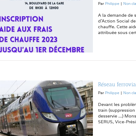
Par
Philippe
|
Non cl
A la demande de 
d'Action Social d
chauffe. Cette ai
attribuée sous cert
Réseau ferrovia
Par
Philippe
|
Non cl
Devant les problèm
train (suppressio
desservie ...) Mon
SERUS, Vice-Présid