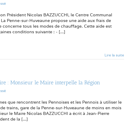
assé
son Président Nicolas BAZZUCCHI, le Centre Communal
e La Penne-sur-Huveaune propose une aide aux frais de
de concerne tous les modes de chauffage. Cette aide est
aines conditions suivante : - [...]
Lire la suite
ire : Monsieur le Maire interpelle la Région
assé
es que rencontrent les Pennoises et les Pennois à utiliser le
n de trains, gare de la Penne-sur-Huveaune de moins en mois
sieur le Maire Nicolas BAZZUCCHI a écrit à Jean-Pierre
ent de la [...]