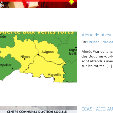
Alerte de nivea
Par
Philippe
|
Non cl
MétéoFrance lance
des Bouches-du-Rh
sont attendus avec
sur les routes, [...]
CCAS : AIDE A