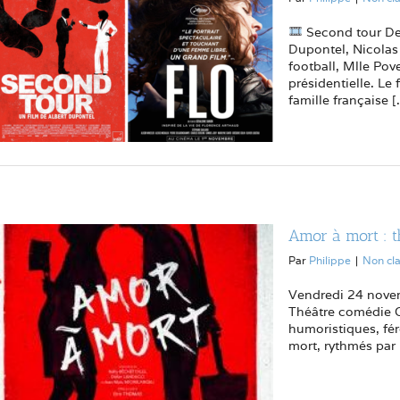
Second tour De 
Dupontel, Nicolas 
football, Mlle Pov
présidentielle. Le 
famille française [.
Amor à mort : t
Par
Philippe
|
Non cl
Vendredi 24 nove
Théâtre comédie Ce
humoristiques, fér
mort, rythmés par 