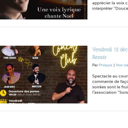
apprécier la voix
interpréter "Douce 
Vendredi 15 dé
Renoir
Par
Philippe
|
Non cl
Spectacle au cour
commente de façon
soirées sont le fr
l'association "Sors 