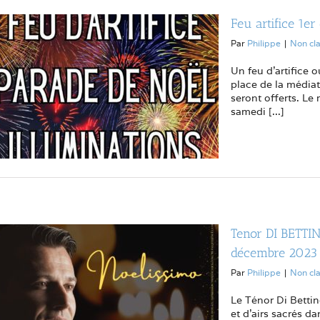
Feu artifice 1e
Par
Philippe
|
Non cl
Un feu d'artifice 
place de la média
seront offerts. Le
samedi [...]
Tenor DI BETTI
décembre 2023 
Par
Philippe
|
Non cl
Le Ténor Di Betti
et d'airs sacrés d