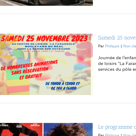
Samedi 25 novem
Par
Philippe
|
Non cl
Journée de l'enfa
de loisirs "La Far
services du pôle e
Le programme d
Par
Philippe
|
Non cl