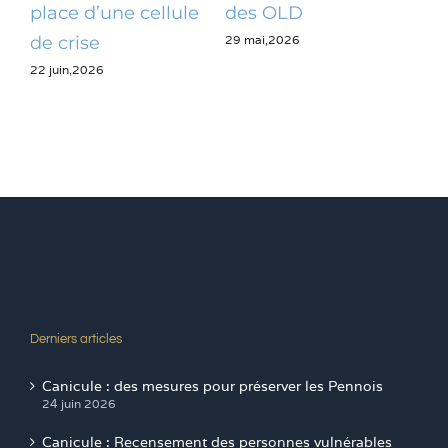
place d’une cellule
des OLD
dé
29 mai,2026
28 m
de crise
22 juin,2026
Derniers articles
Canicule : des mesures pour préserver les Pennois
24 juin 2026
Canicule : Recensement des personnes vulnérables