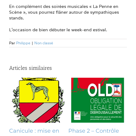
En complément des soirées musicales « La Penne en
Scène », vous pourrez flâner autour de sympathiques
stands.
L’occasion de bien débuter le week-end estival.
Par
Philippe
|
Non classé
Articles similaires
Canicule : mise en
Phase 2 – Contrôle
Op