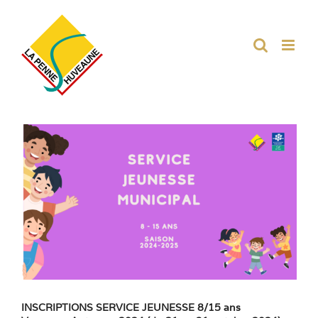
Passer
au
contenu
Voir
l'image
agrandie
INSCRIPTIONS SERVICE JEUNESSE 8/15 ans