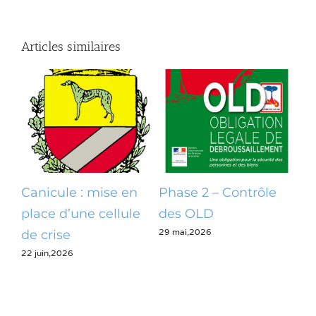
Articles similaires
Canicule : mise en
Phase 2 – Contrôle
Op
place d’une cellule
des OLD
dé
29 mai,2026
28 m
de crise
22 juin,2026