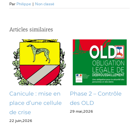
Par
Philippe
|
Non classé
Articles similaires
Canicule : mise en
Phase 2 – Contrôle
Op
place d’une cellule
des OLD
dé
29 mai,2026
28 m
de crise
22 juin,2026