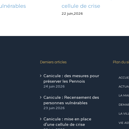
érables
cellule de crise
22 juin,2026
Derniers articles
Plan du si
Canicule : des mesures pour
ACCUE
préserver les Pennois
24 juin 2026
ACTUA
LA MAI
Canicule : Recensement des
personnes vulnérables
DEMAR
23 juin 2026
LA VIL
Canicule : mise en place
VIE AS
d’une cellule de crise