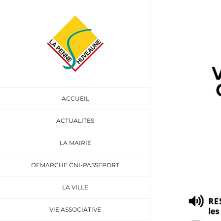
Passer
au
Voir
contenu
l'image
agrandie
ACCUEIL
ACTUALITES
LA MAIRIE
DEMARCHE CNI-PASSEPORT
LA VILLE
VIE ASSOCIATIVE