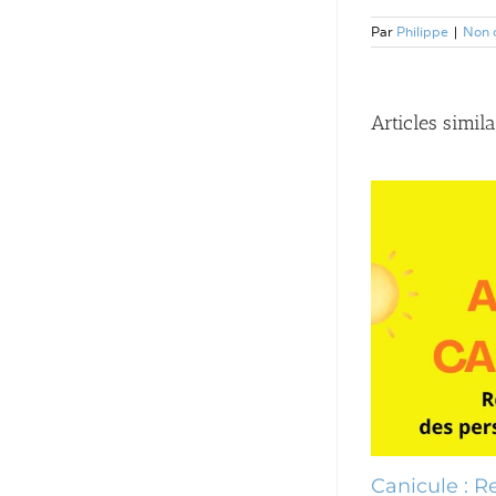
Par
Philippe
|
Non 
Articles simila
nicule : des mesures pour
Canicule : Rec