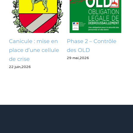
Canicule : mise en
Phase 2 – Contrôle
Op
place d’une cellule
des OLD
dé
29 mai,2026
28 m
de crise
22 juin,2026