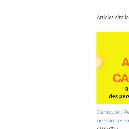
Articles simila
 pour
Canicule : Recensement des
C
personnes vulnérables
c
23 juin,2026
2