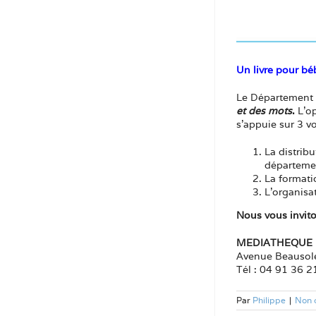
Un livre pour bé
Le Département d
et des mots
.
L’op
s’appuie sur 3 vo
La distrib
départeme
La formati
L’organisat
Nous vous invit
MEDIATHEQUE 
Avenue Beausole
Tél : 04 91 36 2
Par
Philippe
|
Non 