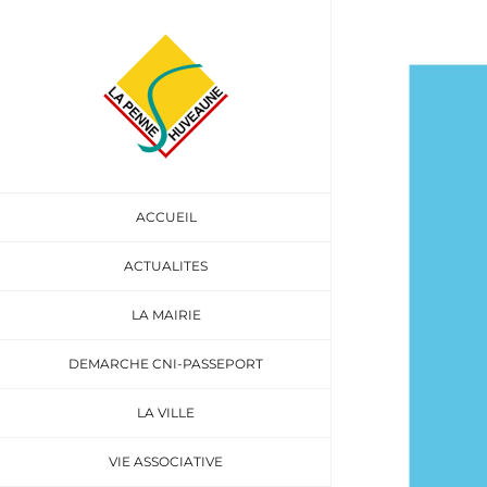
Passer
au
Voir
contenu
l'image
agrandie
ACCUEIL
ACTUALITES
LA MAIRIE
DEMARCHE CNI-PASSEPORT
LA VILLE
VIE ASSOCIATIVE