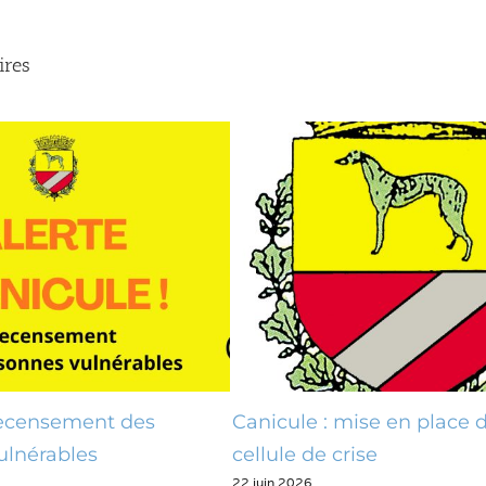
ires
anicule : mise en place d’une
Phase 2 – Con
29 mai,2026
ellule de crise
2 juin,2026