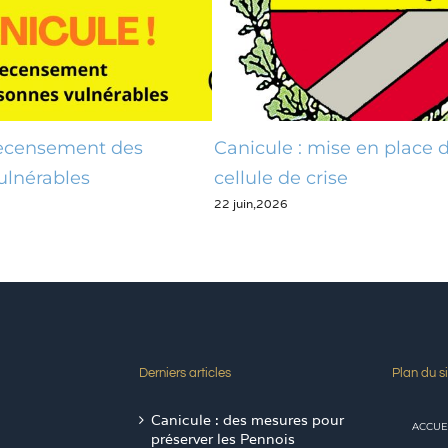
Recensement des
Canicule : mise en place 
ulnérables
cellule de crise
22 juin,2026
Derniers articles
Plan du si
Canicule : des mesures pour
ACCUE
préserver les Pennois