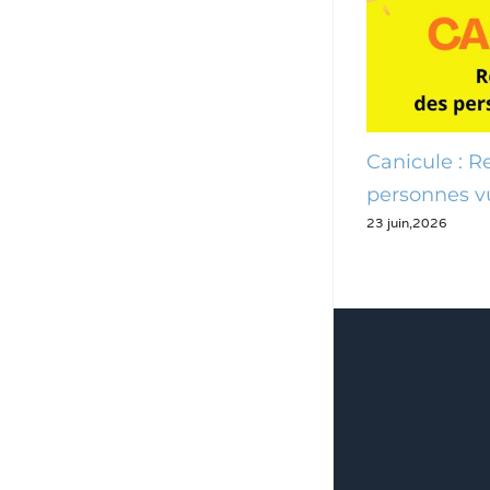
Canicule : des mesures pour
Canicule : 
préserver les Pennois
personnes v
24 juin,2026
23 juin,2026