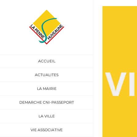
Passer
au
Voir
contenu
l'image
agrandie
ACCUEIL
ACTUALITES
LA MAIRIE
DEMARCHE CNI-PASSEPORT
LA VILLE
VIE ASSOCIATIVE